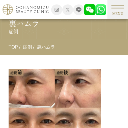
MENU
裏ハムラ
症例
TOP
症例
裏ハムラ
施
裏
施
睫