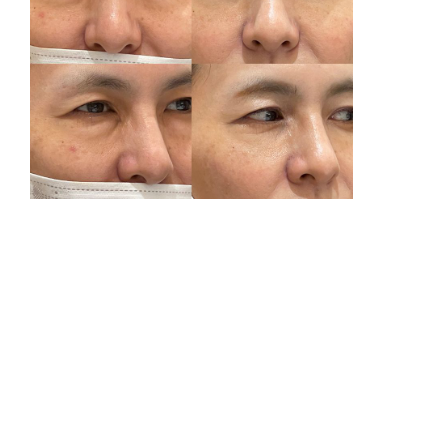
リ
腫
費
裏
通