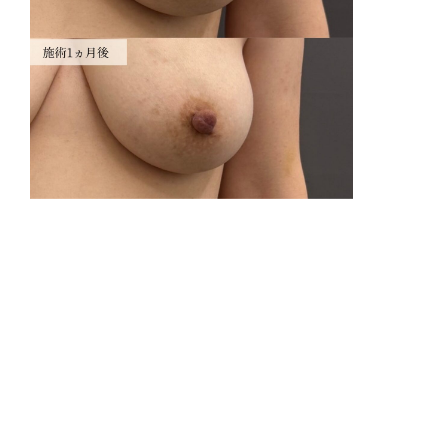
リ
腫
費
陥
陥