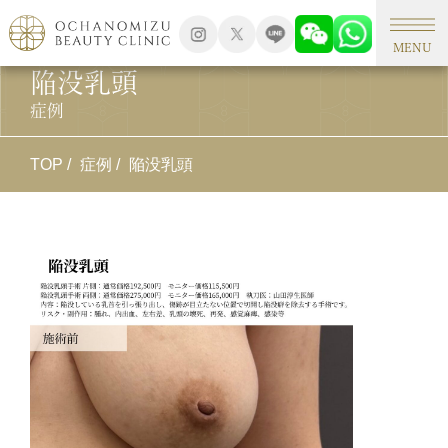
MENU
陥没乳頭
症例
TOP
症例
陥没乳頭
施
陥
施
陥