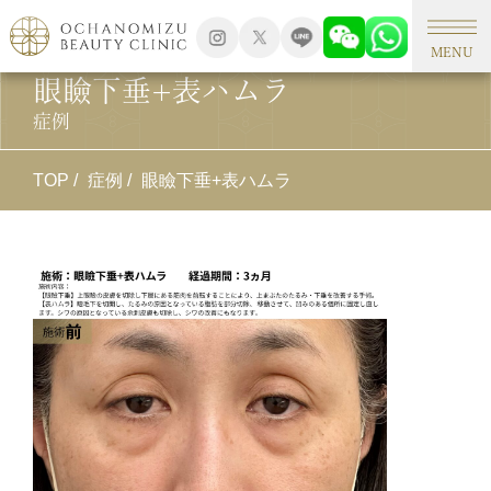
MENU
眼瞼下垂+表ハムラ
症例
TOP
症例
眼瞼下垂+表ハムラ
施
眼
施
【