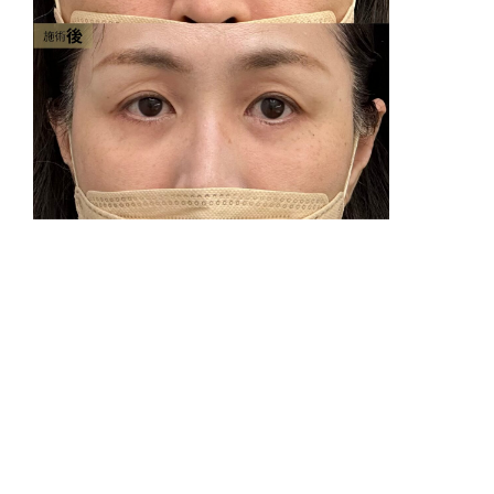
【
リ
リ
費
表
眼