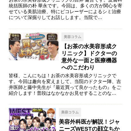
統括医師の朴 華永です。今回は、多くの方が関心を寄
せている美肌治療、特にピコレーザーによるシミ治療
について深掘りしてお話しします。当院で…
美容コラム
【お茶の水美容形成ク
リニック】ドクターの
意外な一面と医療機器
へのこだわり
皆様、こんにちは！お茶の水美容形成クリニックで
す。今回は趣向を変えまして、当院のドクター陣、吉
井医師と藤中先生が『最近買って良かったもの』をご
紹介します！普段はなかなかお見せすることのな…
美容コラム
美容外科医が解説！ジャ
ニーズWESTの顔立ちか