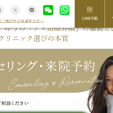
LINE予約
術ご検討中の未成年の方へ
】昨今の「クマ治療界隈」の騒動と
クリニック選びの本質