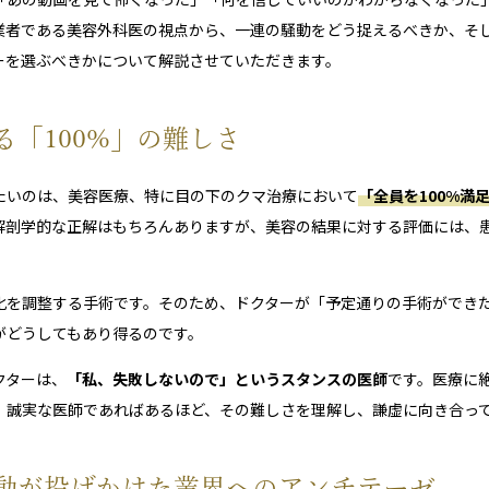
業者である美容外科医の視点から、一連の騒動をどう捉えるべきか、そ
ーを選ぶべきかについて解説させていただきます。
る「100%」の難しさ
たいのは、美容医療、特に目の下のクマ治療において
「全員を100%満
解剖学的な正解はもちろんありますが、美容の結果に対する評価には、
化を調整する手術です。そのため、ドクターが「予定通りの手術ができ
がどうしてもあり得るのです。
クターは、
「私、失敗しないので」というスタンスの医師
です。医療に
、誠実な医師であればあるほど、その難しさを理解し、謙虚に向き合っ
動が投げかけた業界へのアンチテーゼ