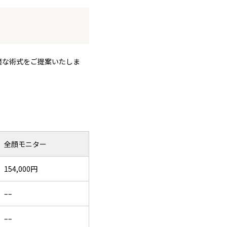
適な術式をご提案いたしま
全顔モニター
154,000円
––
––