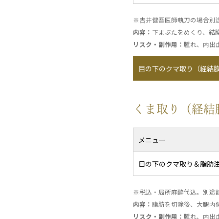
※吉井健吾医師執刀の場合別途7
内容：
下まぶたをめくり、結
リスク・副作用：
腫れ、内出
目の下のクマ取り（経結
くま取り（経結
メニュー
目の下のクマ取り＆脂肪注
※税込・局所麻酔代込。別途診
内容：
脂肪を切除後、大腿内
リスク・副作用：
腫れ、内出