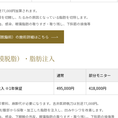
7,000円加算されます。
膜を切開し、たるみの原因となっている脂肪を切除します。
血、感染、眼窩脂肪の取りすぎ・取り残し、下斜筋の損傷等
膜脱脂術）の施術詳細はこちら
膜脱脂）・脂肪注入
通常
部分モニター
入 ※1年保証
495,000円
418,000円
察料、麻酔代が必要になります。吉井医師執刀は別途77,000円。
側/腹部から採取・加工した脂肪を注入し、凹みやシワを改善します。
血、感染、下眼瞼の外反、眼窩脂肪の取りすぎ・取り残し、下斜筋の損傷等