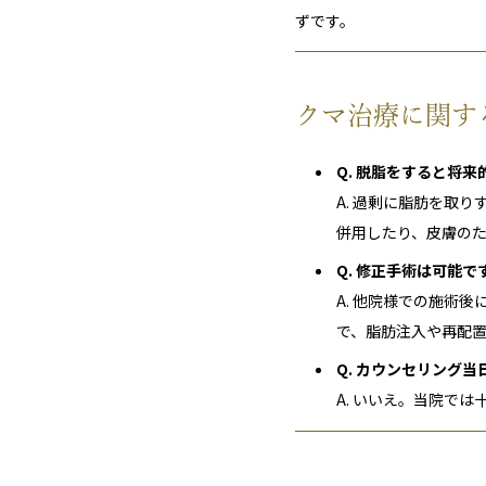
ずです。
クマ治療に関す
Q. 脱脂をすると将
A. 過剰に脂肪を取
併用したり、皮膚の
Q. 修正手術は可能で
A. 他院様での施術
で、脂肪注入や再配
Q. カウンセリング
A. いいえ。当院で