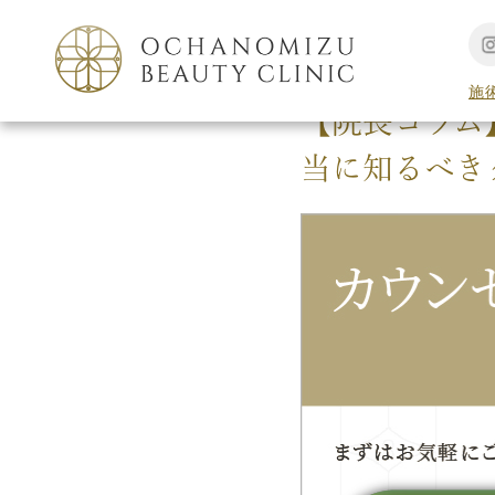
TOP
形成外科手術
施
【院長コラム
当に知るべき