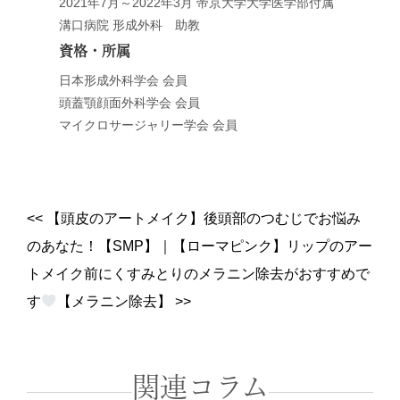
2021年7月～2022年3月 帝京大学大学医学部付属
溝口病院 形成外科 助教
資格・所属
日本形成外科学会 会員
頭蓋顎顔面外科学会 会員
マイクロサージャリー学会 会員
<<
【頭皮のアートメイク】後頭部のつむじでお悩み
のあなた！【SMP】
｜
【ローマピンク】リップのアー
トメイク前にくすみとりのメラニン除去がおすすめで
す
【メラニン除去】
>>
関連コラム