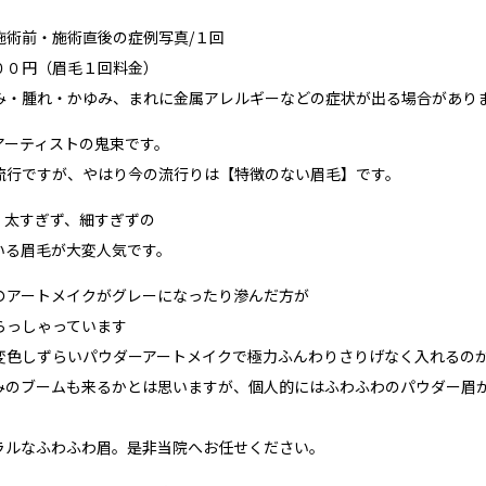
施術前・施術直後の症例写真/１回
００円（眉毛１回料金）
み・腫れ・かゆみ、まれに金属アレルギーなどの症状が出る場合があり
アーティストの鬼束です。
流行ですが、やはり今の流行りは【特徴のない眉毛】です。
、太すぎず、細すぎずの
いる眉毛が大変人気です。
のアートメイクがグレーになったり滲んだ方が
らっしゃっています
変色しずらいパウダーアートメイクで極力ふんわりさりげなく入れるの
みのブームも来るかとは思いますが、個人的にはふわふわのパウダー眉
ラルなふわふわ眉。是非当院へお任せください。