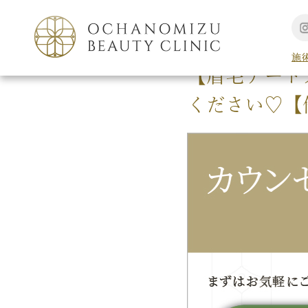
TOP
アートメイク
施
【眉毛アート
ください♡【