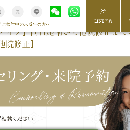
LINE予約
術ご検討中の未成年の方へ
メイク】同日施術から他院修正まで
他院修正】