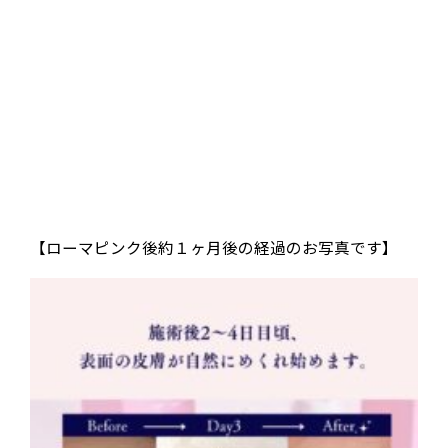
【ローマピンク後約１ヶ月後の経過のお写真です】