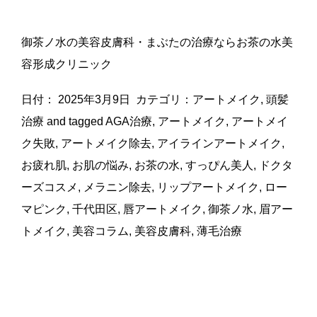
御茶ノ水の美容皮膚科・まぶたの治療ならお茶の水美
容形成クリニック
日付：
2025年3月9日
カテゴリ：
アートメイク
,
頭髪
治療
and tagged
AGA治療
,
アートメイク
,
アートメイ
ク失敗
,
アートメイク除去
,
アイラインアートメイク
,
お疲れ肌
,
お肌の悩み
,
お茶の水
,
すっぴん美人
,
ドクタ
ーズコスメ
,
メラニン除去
,
リップアートメイク
,
ロー
マピンク
,
千代田区
,
唇アートメイク
,
御茶ノ水
,
眉アー
トメイク
,
美容コラム
,
美容皮膚科
,
薄毛治療