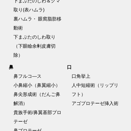
下まぶたのしわ＆クマ
取り(表ハムラ)
裏ハムラ・ 眼窩脂肪移
動術
下まぶたのしわ取り
（下眼瞼余剰皮膚切
除）
鼻
口
鼻フルコ―ス
口角挙上
小鼻縮小（鼻翼縮小）
人中短縮術（リップリ
鼻尖形成術（だんご鼻
フト）
解消）
アゴプロテーゼ挿入術
貴族手術/鼻翼基部プロ
テーゼ
鼻プロテーゼ