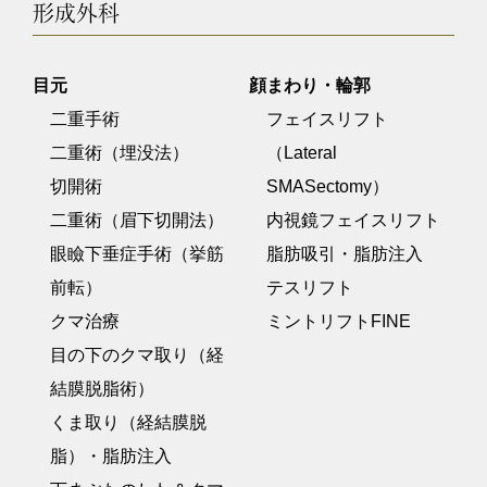
形成外科
目元
顔まわり・輪郭
二重手術
フェイスリフト
二重術（埋没法）
（Lateral
切開術
SMASectomy）
二重術（眉下切開法）
内視鏡フェイスリフト
眼瞼下垂症手術（挙筋
脂肪吸引・脂肪注入
前転）
テスリフト
クマ治療
ミントリフトFINE
目の下のクマ取り（経
結膜脱脂術）
くま取り（経結膜脱
脂）・脂肪注入