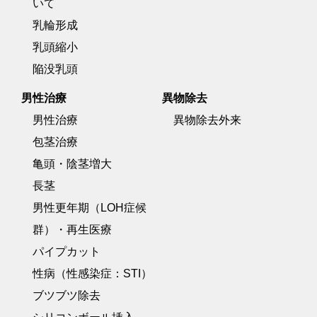
いて
乳輪形成
乳頭縮小
陥没乳頭
男性治療
異物除去
男性治療
異物除去外来
包茎治療
亀頭・陰茎増大
長茎
男性更年期（LOH症候
群）・再生医療
パイプカット
性病（性感染症：STI）
ブツブツ除去