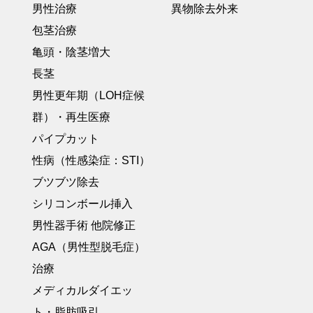
男性治療
異物除去外来
包茎治療
亀頭・陰茎増大
長茎
男性更年期（LOH症候
群）・再生医療
パイプカット
性病（性感染症：STI）
ブツブツ除去
シリコンボール挿入
男性器手術 他院修正
AGA（男性型脱毛症）
治療
メディカルダイエッ
ト・脂肪吸引