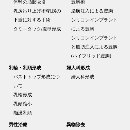
体幹の脂肪吸引
豊胸術
乳房吊り上げ術/乳房の
脂肪注入による豊胸
下垂に対する手術
シリコンインプラント
タミ―タック/腹壁形成
による豊胸
シリコンインプラント
と脂肪注入による豊胸
(ハイブリッド豊胸)
乳輪・乳頭形成
婦人科形成
バストトップ形成につ
婦人科形成
いて
乳輪形成
乳頭縮小
陥没乳頭
男性治療
異物除去