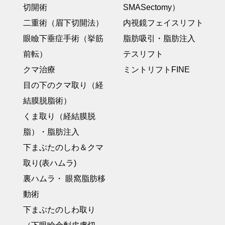
切開術
SMASectomy）
二重術（眉下切開法）
内視鏡フェイスリフト
眼瞼下垂症手術（挙筋
脂肪吸引・脂肪注入
前転）
テスリフト
クマ治療
ミントリフトFINE
目の下のクマ取り（経
結膜脱脂術）
くま取り（経結膜脱
脂）・脂肪注入
下まぶたのしわ＆クマ
取り(表ハムラ)
裏ハムラ・ 眼窩脂肪移
動術
下まぶたのしわ取り