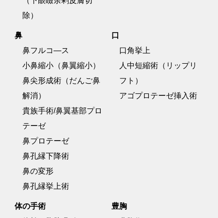
（下眼瞼余剰皮膚切
除）
鼻
口
鼻フルコ―ス
口角挙上
小鼻縮小（鼻翼縮小）
人中短縮術（リップリ
鼻尖形成術（だんご鼻
フト）
解消）
アゴプロテーゼ挿入術
貴族手術/鼻翼基部プロ
テーゼ
鼻プロテーゼ
鼻孔縁下降術
鼻の変形
鼻孔縁挙上術
体の手術
豊胸