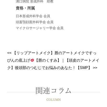
溝口病院 形成外科 助教
資格・所属
日本形成外科学会 会員
頭蓋顎顔面外科学会 会員
マイクロサージャリー学会 会員
<<
【リップアートメイク】唇のアートメイクですっ
ぴんの底上げ
【唇のくすみ】
｜
【頭皮のアートメイ
ク】後頭部のつむじでお悩みのあなた！【SMP】
>>
関連コラム
COLUMN