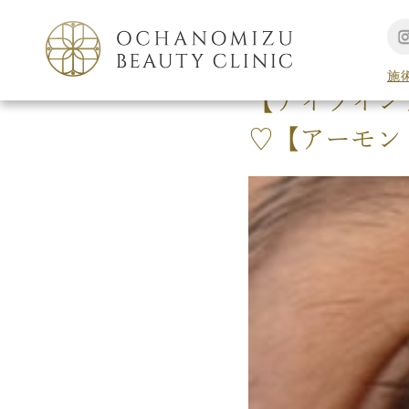
TOP
アートメイク
施
【アイライン
♡【アーモン