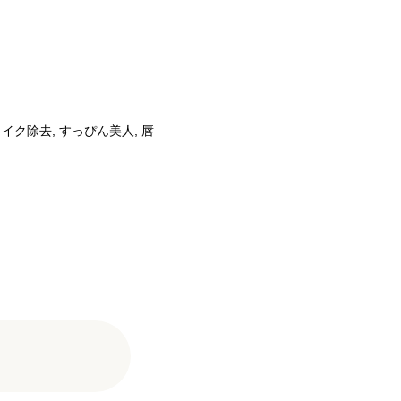
メイク除去
,
すっぴん美人
,
唇