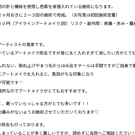
用の針と機械を使用し色素を直接入れている施術になります。
２ヶ月おきに２〜３回の施術で完成。（お写真は初回施術定着）
００円（アイラインアートメイク/回）リスク・副作用：疼痛・赤み・腫
。
アーティストの鬼束です。
いているアートメイク除去ですが昔に太く入れすぎて消したい方がとて
入れない、跳ね上げやまつ毛からはみ出すテールは手間ですがご自身で
にアートメイクを入れると、黒目がちな印象になり
が可能です
場所なのでアートメイクがとてもおすすめです。
く、眠っていらっしゃる方がとても多いです！！
力痛みがないようお施術させていただいております♡
の除去も行っております。
しまっていることが多く難しいですが、諦めずに当院へご相談ください