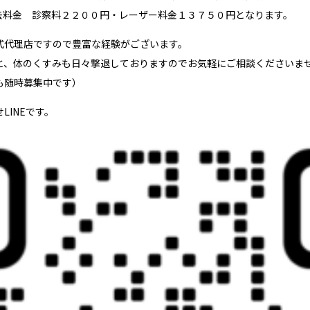
去料金 診察料２２００円・レーザー料金１３７５０円となります。
式代理店ですので豊富な経験がございます。
と、体のくすみも日々撃退しておりますのでお気軽にご相談くださいま
も随時募集中です）
LINEです。