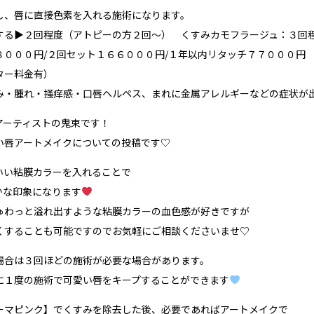
し、唇に直接色素を入れる施術になります。
する▶︎２回程度（アトピーの方２回〜） くすみカモフラージュ：３回
８０００円/２回セット１６６０００円/１年以内リタッチ７７０００円
ター料金有）
み・腫れ・掻痒感・口唇ヘルペス、まれに金属アレルギーなどの症状が
アーティストの鬼束です！
い唇アートメイクについての投稿です♡
いい粘膜カラーを入れることで
かな印象になります
ゅわっと溢れ出すような粘膜カラーの血色感が好きですが
くすることも可能ですのでお気軽にご相談くださいませ♡
場合は３回ほどの施術が必要な場合があります。
に１度の施術で可愛い唇をキープすることができます
ーマピンク】でくすみを除去した後、必要であればアートメイクで