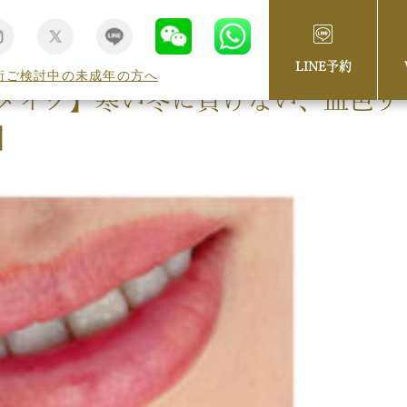
LINE予約
術ご検討中の未成年の方へ
メイク】寒い冬に負けない、血色リ
】