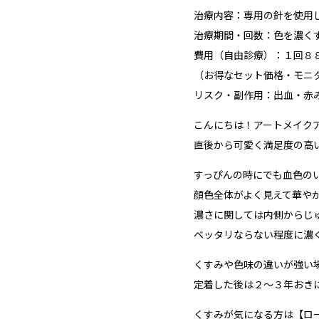
治療内容：専用の針を使用
治療期間・回数：色を濃く
費用（自由診療）：１回８
（お得なセット価格・モニ
リスク・副作用：出血・赤
こんにちは！アートメイク
直後から可愛く満足度の高
すっぴんの時にでも血色の
顔色全体がよく見えて華や
濃さに関しては内側からじ
ベッタリならない程度に濃
くすみや色味の違いが強い
定着した後は２〜３年おき
くすみが気になる方は【ロ