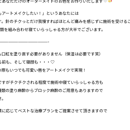
たあなただけのオーダーメイドのお色をお作りいたします
もアートメイクしたい！」というあなたには
す。針のチクっとだけ我慢すればほとんど痛みを感じずに施術を受ける
種類を組み合わせ寝ていらっしゃる方が大半でございます。
———————————————-
も口紅を塗り直す必要がありません（保湿は必要です笑）
る前も、そして寝顔も・・・♡
の際もいつでも可愛い唇をアートメイクで実現！
ですがチクチクされる程度で施術中寝ていらっしゃる方も
種類の塗り麻酔からブロック麻酔のご用意もありますので
せ。
慣に応じてベストな治療プランをご提案させて頂きますので