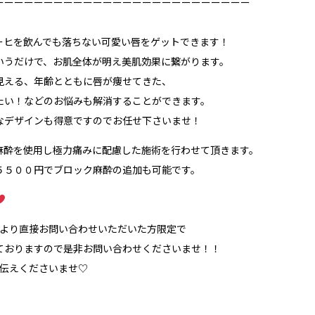
ーーーーーーーーーーーーーーーーーーーーーーーーーー
ーヒを飲んでも落ちない可愛い唇をゲットできます！
いうだけで、お肌全体が明え美肌効果に繋がります。
見える、年齢とともに唇が痩せてきた、
たい！などのお悩みも解消することができます。
なデザインも得意ですのでお任せ下さいませ！
麻酔を使用し極力痛みに配慮した施術を行わせて頂きます。
５５００円でブロック麻酔の追加も可能です。
Mより直接お問い合わせいただいた方限定で
ておりますので是非お問い合わせくださいませ！！
お伝えくださいませ♡