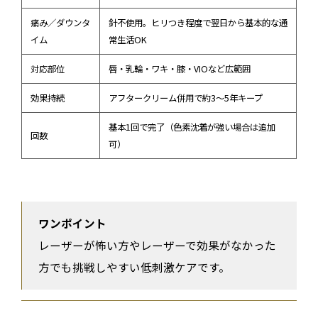
痛み／ダウンタ
針不使用。ヒリつき程度で翌日から基本的な通
イム
常生活OK
対応部位
唇・乳輪・ワキ・膝・VIOなど広範囲
効果持続
アフタークリーム併用で約3〜5年キープ
基本1回で完了（色素沈着が強い場合は追加
回数
可）
ワンポイント
レーザーが怖い方やレーザーで効果がなかった
方でも挑戦しやすい低刺激ケアです。