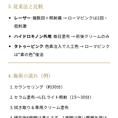
3. 従来法と比較
レーザー
: 複数回＋照射痛 → ローマピンクは1回・
低刺激
ハイドロキノン外用
: 毎日塗布 → 術後クリームのみ
タトゥーピンク
: 色素注入で人工色 → ローマピンク
は“素の色”復活
4. 施術の流れ（例）
カウンセリング（約30分）
セラム塗布→LELライト照射（15〜30分）
拭き取り＆専用クリーム塗布
帰宅後6時間は濡らさず、1週間は強い摩擦を避け