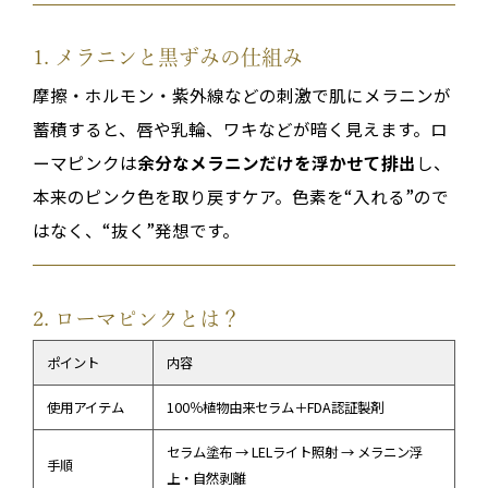
1. メラニンと黒ずみの仕組み
摩擦・ホルモン・紫外線などの刺激で肌にメラニンが
蓄積すると、唇や乳輪、ワキなどが暗く見えます。ロ
ーマピンクは
余分なメラニンだけを浮かせて排出
し、
本来のピンク色を取り戻すケア。色素を“入れる”ので
はなく、“抜く”発想です。
2. ローマピンクとは？
ポイント
内容
使用アイテム
100％植物由来セラム＋FDA認証製剤
セラム塗布 → LELライト照射 → メラニン浮
手順
上・自然剥離