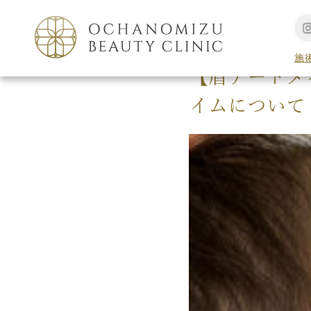
TOP
美容コラム
施
【眉アートメ
イムについて