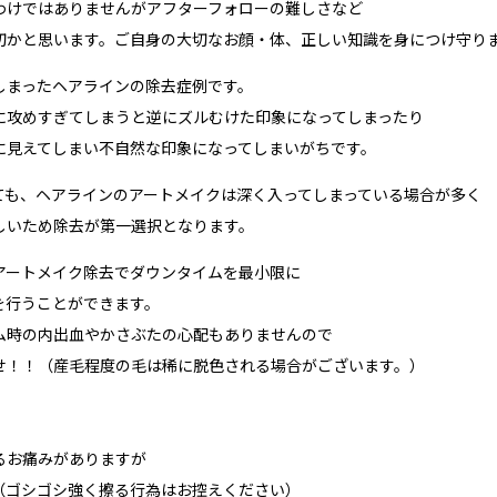
わけではありませんがアフターフォローの難しさなど
切かと思います。ご自身の大切なお顔・体、正しい知識を身につけ守り
しまったヘアラインの除去症例です。
に攻めすぎてしまうと逆にズルむけた印象になってしまったり
に見えてしまい不自然な印象になってしまいがちです。
ても、ヘアラインのアートメイクは深く入ってしまっている場合が多く
しいため除去が第一選択となります。
アートメイク除去でダウンタイムを最小限に
を行うことができます。
ム時の内出血やかさぶたの心配もありませんので
せ！！（産毛程度の毛は稀に脱色される場合がございます。）
るお痛みがありますが
（ゴシゴシ強く擦る行為はお控えください）