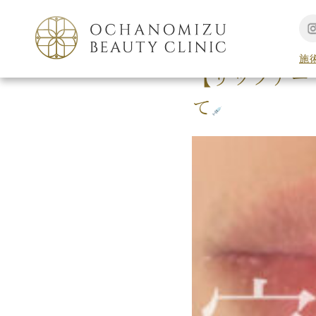
TOP
アートメイク
施
【リップアー
て