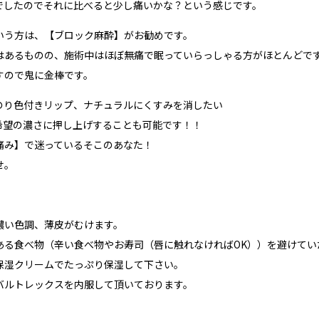
でしたのでそれに比べると少し痛いかな？という感じです。
いう方は、【ブロック麻酔】がお勧めです。
はあるものの、施術中はほぼ無痛で眠っていらっしゃる方がほとんどで
すので鬼に金棒です。
のり色付きリップ、ナチュラルにくすみを消したい
希望の濃さに押し上げすることも可能です！！
痛み】で迷っているそこのあなた！
せ。
濃い色調、薄皮がむけます。
ある食べ物（辛い食べ物やお寿司（唇に触れなければOK））を避けてい
保湿クリームでたっぷり保湿して下さい。
バルトレックスを内服して頂いております。