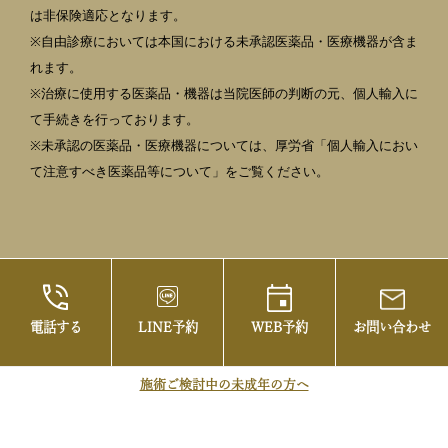
は非保険適応となります。
※自由診療においては本国における未承認医薬品・医療機器が含ま
れます。
※治療に使用する医薬品・機器は当院医師の判断の元、個人輸入に
て手続きを行っております。
※未承認の医薬品・医療機器については、厚労省「個人輸入におい
て注意すべき医薬品等について」をご覧ください。
電話する
LINE予約
WEB予約
お問い合わせ
©2021 御茶ノ水の美容皮膚科・まぶたの治療な
らお茶の水美容形成クリニック
施術ご検討中の未成年の方へ