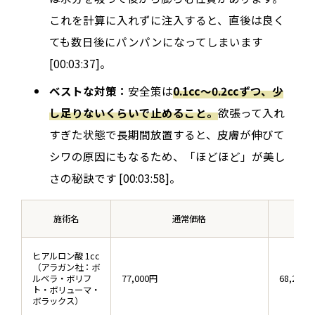
これを計算に入れずに注入すると、直後は良く
ても数日後にパンパンになってしまいます
[00:03:37]。
ベストな対策：
安全策は
0.1cc～0.2ccずつ、少
し足りないくらいで止めること。
欲張って入れ
すぎた状態で長期間放置すると、皮膚が伸びて
シワの原因にもなるため、「ほどほど」が美し
さの秘訣です [00:03:58]。
施術名
通常価格
ヒアルロン酸 1cc
（アラガン社：ボ
ルベラ・ボリフ
77,000円
68,200円
ト・ボリューマ・
ボラックス）