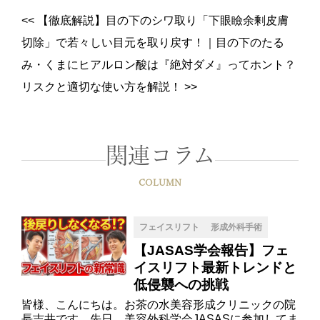
<<
【徹底解説】目の下のシワ取り「下眼瞼余剰皮膚
切除」で若々しい目元を取り戻す！
｜
目の下のたる
み・くまにヒアルロン酸は『絶対ダメ』ってホント？
リスクと適切な使い方を解説！
>>
関連コラム
COLUMN
フェイスリフト
形成外科手術
【JASAS学会報告】フェ
イスリフト最新トレンドと
低侵襲への挑戦
皆様、こんにちは。お茶の水美容形成クリニックの院
長吉井です。先日、美容外科学会JASASに参加してま