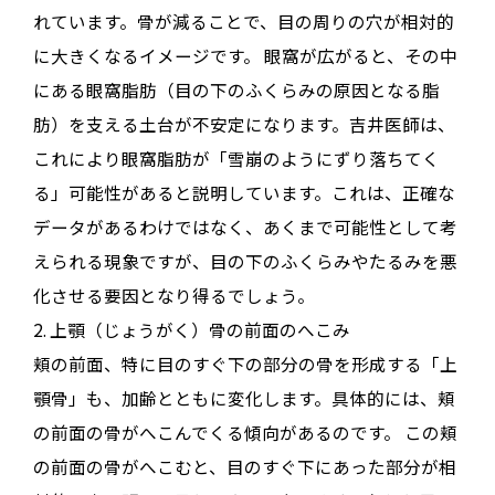
れています
。骨が減ることで、目の周りの穴が相対的
に大きくなるイメージです
。
眼窩が広がると、その中
にある
眼窩脂肪（目の下のふくらみの原因となる脂
肪）を支える土台が不安定になります
。吉井医師は、
これにより眼窩脂肪が「雪崩のようにずり落ちてく
る」可能性があると説明しています
。これは、正確な
データがあるわけではなく、あくまで可能性として考
えられる現象ですが、目の下のふくらみやたるみを悪
化させる要因となり得るでしょう。
2.
上顎（じょうがく）骨の前面のへこみ
頬の前面、特に目のすぐ下の部分の骨を形成する「上
顎骨」も、加齢とともに変化します
。具体的には、
頬
の前面の骨がへこんでくる
傾向があるのです
。
この頬
の前面の骨がへこむと、目のすぐ下にあった部分が相