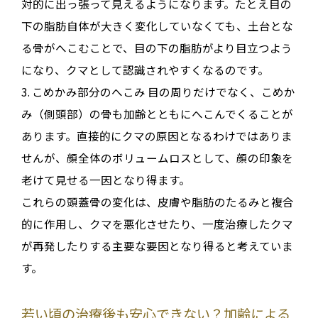
対的に出っ張って見えるようになります
。たとえ目の
下の脂肪自体が大きく変化していなくても、
土台とな
る骨がへこむことで、目の下の脂肪がより目立つ
よう
になり、クマとして認識されやすくなるのです
。
3.
こめかみ部分のへこみ
目の周りだけでなく、
こめか
み（側頭部）の骨も加齢とともにへこんでくる
ことが
あります
。直接的にクマの原因となるわけではありま
せんが、顔全体のボリュームロスとして、顔の印象を
老けて見せる一因となり得ます
。
これらの頭蓋骨の変化は、皮膚や脂肪のたるみと複合
的に作用し、クマを悪化させたり、一度治療したクマ
が再発したりする主要な要因となり得ると考えていま
す
。
若い頃の治療後も安心できない？加齢による