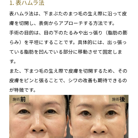
1. 表ハムラ法
表ハムラ法は、
下まぶたのまつ毛の生え際に沿って皮
膚を切開し、表側からアプローチする
方法です
。
手術の目的は、目の下のたるみや出っ張り（脂肪の膨
らみ）を平坦にすることです
。具体的には、出っ張っ
ている
脂肪を凹んでいる部分に移動させて固定
しま
す
。
また、下まつ毛の生え際で皮膚を切開するため、その
皮膚をピンと張ることで、
シワの改善
も期待できるの
が特徴です
。