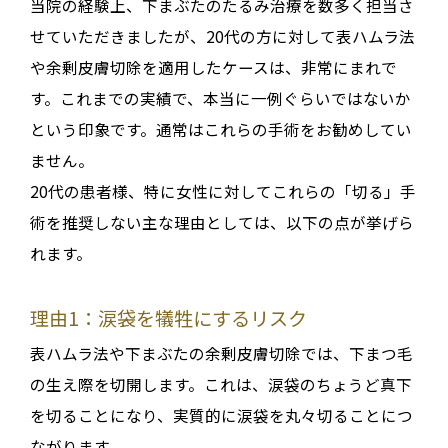
当院の経験上、下まぶたのたるみ治療を数多く担当さ
せていただきましたが、20代の方に対して表ハムラ法
や余剰皮膚切除を適用したケースは、非常にまれで
す。これまでの実績で、本当に
一例ぐらいではないか
という印象です
。通常はこれらの手術をお勧めしてい
ません
。
20代の患者様、特に女性に対してこれらの「切る」手
術を推奨しない主な理由としては、以下の点が挙げら
れます。
理由1：涙袋を犠牲にするリスク
表ハムラ法や下まぶたの余剰皮膚切除では、下まつ毛
の生え際を切開します
。これは、
涙袋のちょうど真下
を切る
ことになり、実質的に
涙袋を丸々切る
ことにつ
ながります
。