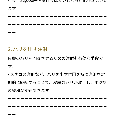
ます
－－－－－－－－－－－－－－－－－－－－－－－－
－－－－－－－－－－－－－－－－－－－－－－－－
－－
2. ハリを出す注射
皮膚のハリを回復させるための注射も有効な手段で
す
。
•
スネコス注射
など、ハリを出す作用を持つ注射を定
期的に継続することで、皮膚のハリが改善し、小ジワ
の緩和が期待できます
。
－－－－－－－－－－－－－－－－－－－－－－－－
－－－－－－－－－－－－－－－－－－－－－－－－
－－