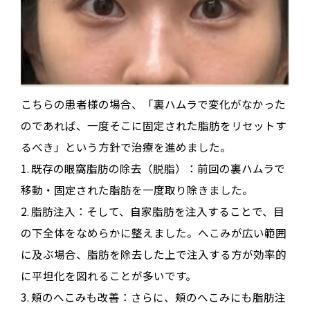
こちらの患者様の場合、「裏ハムラで変化がなかった
のであれば、一度そこに固定された脂肪をリセットす
るべき」という方針で治療を進めました
。
1.
既存の眼窩脂肪の除去（脱脂）
：前回の裏ハムラで
移動・固定された脂肪を一度取り除きました
。
2.
脂肪注入
：そして、
自家脂肪を注入
することで、目
の下全体をなめらかに整えました
。へこみが広い範囲
に及ぶ場合、脂肪を除去した上で注入する方が効率的
に平坦化を図れることが多いです
。
3.
頬のへこみも改善
：さらに、頬のへこみにも脂肪注