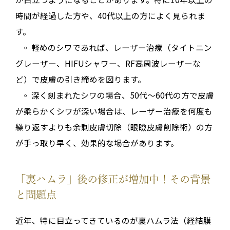
時間が経過した方や、40代以上の方によく見られま
す
。
◦
軽めのシワ
であれば、
レーザー治療
（タイトニン
グレーザー、HIFUシャワー、RF高周波レーザーな
ど）で皮膚の引き締めを図ります
。
◦
深く刻まれたシワ
の場合、50代〜60代の方で皮膚
が柔らかくシワが深い場合は、レーザー治療を何度も
繰り返すよりも余剰皮膚切除（眼瞼皮膚削除術）の方
が手っ取り早く、効果的な場合があります
。
「裏ハムラ」後の修正が増加中！その背景
と問題点
近年、特に目立ってきているのが
裏ハムラ法（経結膜