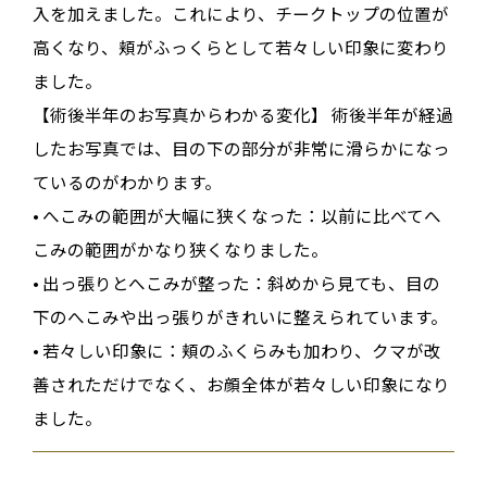
入を加えました
。これにより、チークトップの位置が
高くなり、
頬がふっくらとして若々しい印象
に変わり
ました
。
【術後半年のお写真からわかる変化】
術後半年が経過
したお写真では、
目の下の部分が非常に滑らかになっ
ている
のがわかります
。
•
へこみの範囲が大幅に狭くなった
：以前に比べてへ
こみの範囲がかなり狭くなりました
。
•
出っ張りとへこみが整った
：斜めから見ても、目の
下のへこみや出っ張りがきれいに整えられています
。
•
若々しい印象に
：頬のふくらみも加わり、クマが改
善されただけでなく、お顔全体が若々しい印象になり
ました
。