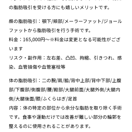
の脂肪吸引を受ける方にも嬉しいメリットです。
顔の脂肪吸引：顎下/頬部/メーラーファット/ジョール
ファットから脂肪吸引を行う手術です。
料金：165,000円～※料金は変更となる可能性がござ
います
リスク・副作用：左右差、凸凹、拘縮、引きつれ、感
染、血管損傷や血管塞栓等
体の脂肪吸引：二の腕/肩/脇/背中上部/背中下部/上腹
部/下腹部/側腹部/腰/殿部/大腿前面/大腿外側/大腿内
側/大腿後面/膝/ふくらはぎ/足首
内容：体の特定の部位から余分な脂肪を取り除く手術
です。食事や運動だけでは改善が難しい部分の輪郭を
整えるのに使用されることがあります。