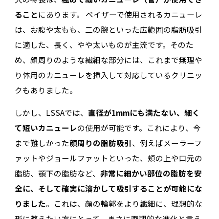
ること
にあります。 ベイザーで使用されるカニューレ
は、お腹や太もも、二の腕といった広範囲の脂肪吸引
に適した、長く、やや太いものが主流です。そのた
め、顔周りのような繊細な部分には、これまで無理や
り体用のカニューレを挿入して対応しているクリニッ
クもありました。
しかし、LSSAでは、
直径が1mmにも満たない、細く
て短いカニューレ
の使用が可能です。これにより、今
まで難しかった
顔周りの脂肪吸引
、例えばメーラーフ
ァットやジョールファットといった、頬の上や口元の
脂肪、顎下の脂肪など、
非常に細かい部位の脂肪を安
全に、そして確実に溶かして吸引することが可能にな
りました
。これは、顔の輪郭をより繊細に、理想的な
形に整えたい方にとって、まさに画期的な進化と言え