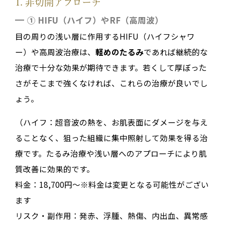
1. 非切開アプローチ
① HIFU（ハイフ）やRF（高周波）
目の周りの浅い層に作用するHIFU（ハイフシャワ
ー）や高周波治療は、
軽めのたるみ
であれば継続的な
治療で十分な効果が期待できます。若くして厚ぼった
さがそこまで強くなければ、これらの治療が良いでし
ょう。
（ハイフ：超音波の熱を、お肌表面にダメージを与え
ることなく、狙った組織に集中照射して効果を得る治
療です。たるみ治療や浅い層へのアプローチにより肌
質改善に効果的です。
料金：18,700円～※料金は変更となる可能性がござい
ます
リスク・副作用：発赤、浮腫、熱傷、内出血、異常感