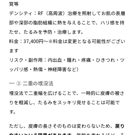
覚等
デンシティ：RF（高周波）治療を照射してお肌の表層
部や深部の脂肪組織に熱を与えることで、ハリ感を持
たせ、たるみを予防・治療します。
料金：37,400円～※料金は変更となる可能性がござい
ます
リスク・副作用：内出血・腫れ・疼痛・ひきつれ・ツ
ッパリ感・熱傷・神経障害など）
② 二重の埋没法
埋没法で二重幅を広げることで、一時的に皮膚の被さ
りを軽減し、たるみをスッキリ見せることは可能で
す。
ただし、皮膚の長さそのものは変わらないため、
戻り
やすいという限界があります
。年齢を重ねるほど、そ