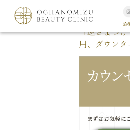
TOP
形成外科手術
施
「逆さまつげ
用、ダウンタ