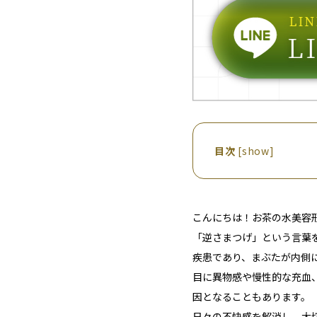
目次
[
show
]
こんにちは！お茶の水美容
「逆さまつげ」という言葉
疾患
であり、まぶたが内側
目に異物感や慢性的な充血
因となる
こともあります
。
日々の不快感を解消し、大