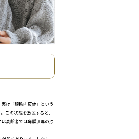
、実は「
眼瞼内反症
」という
す
。この状態を放置すると、
には高齢者では角膜潰瘍の原
とが多くあります
。しかし、