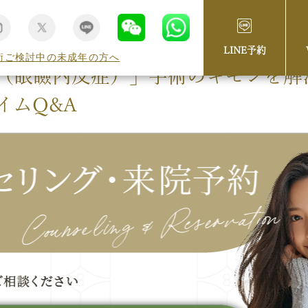
LINE予約
術ご検討中の未成年の方へ
（眼瞼内反症）」手術のギモンを解
イムQ&A