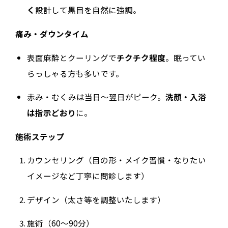
く
設計して黒目を自然に強調。
痛み・ダウンタイム
表面麻酔とクーリングで
チクチク程度
。眠ってい
らっしゃる方も多いです。
赤み・むくみは当日〜翌日がピーク。
洗顔・入浴
は指示どおり
に。
施術ステップ
カウンセリング（目の形・メイク習慣・なりたい
イメージなど丁寧に問診します）
デザイン（太さ等を調整いたします）
施術（60〜90分）