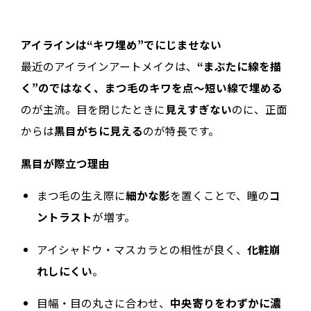
アイラインは“キワ埋め”でにじませない
最近のアイラインアートメイクは、
“まぶたに線を描
く”のではなく、まつ毛のキワを点〜短い線で埋める
のが主流。目を閉じたときに
見えすぎない
のに、正面
からは
黒目がちに見える
のが特長です。
黒目が際立つ理由
まつ毛の生え際に
細かな影
を置くことで、瞳の
コ
ントラスト
が増す。
アイシャドウ・マスカラとの相性が良く、
化粧崩
れしにくい
。
目幅・目の丸さに合わせ、
中央寄りをわずかに濃