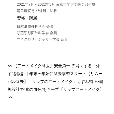
2021年7月～2022年3月 帝京大学大学医学部付属
溝口病院 形成外科 助教
資格・所属
日本形成外科学会 会員
頭蓋顎顔面外科学会 会員
マイクロサージャリー学会 会員
<<
【アートメイク除去】安全第一で“薄くする・外
す”を設計｜年末〜年始に除去講習スタート【リムー
バル除去】
｜
リップのアートメイク：くすみ補正×輪
郭設計で“素の血色”をキープ【リップアートメイク】
>>