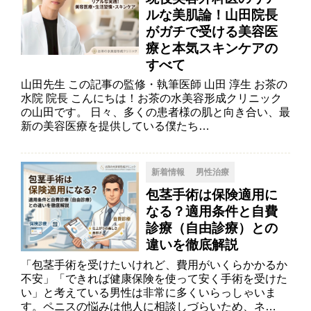
ルな美肌論！山田院長
がガチで受ける美容医
療と本気スキンケアの
すべて
山田先生 この記事の監修・執筆医師 山田 淳生 お茶の
水院 院長 こんにちは！お茶の水美容形成クリニック
の山田です。 日々、多くの患者様の肌と向き合い、最
新の美容医療を提供している僕たち…
新着情報
男性治療
包茎手術は保険適用に
なる？適用条件と自費
診療（自由診療）との
違いを徹底解説
「包茎手術を受けたいけれど、費用がいくらかかるか
不安」「できれば健康保険を使って安く手術を受けた
い」と考えている男性は非常に多くいらっしゃいま
す。ペニスの悩みは他人に相談しづらいため、ネ…