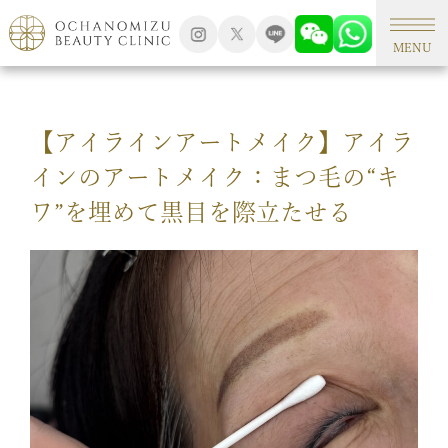
TOP
新着情報
MENU
【アイラインアートメイク】アイラ
インのアートメイク：まつ毛の“キ
ワ”を埋めて黒目を際立たせる