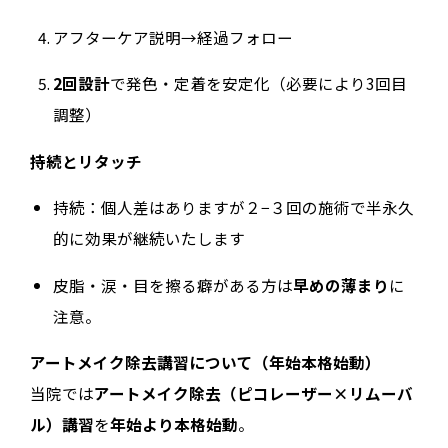
アフターケア説明→経過フォロー
2回設計
で発色・定着を安定化（必要により3回目
調整）
持続とリタッチ
持続：個人差はありますが２−３回の施術で半永久
的に効果が継続いたします
皮脂・涙・目を擦る癖がある方は
早めの薄まり
に
注意。
アートメイク除去講習について（年始本格始動）
当院では
アートメイク除去（ピコレーザー×リムーバ
ル）講習
を
年始より本格始動
。