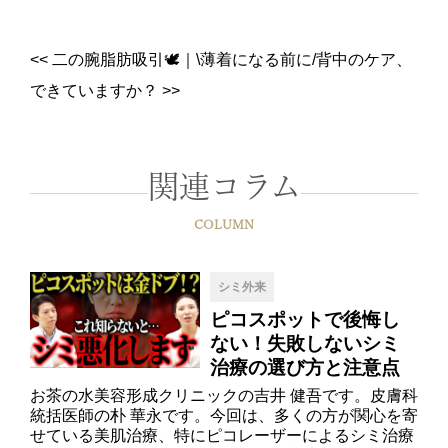
<<
二の腕脂肪吸引🕊
｜
\薄着になる前に/背中のケア、
できていますか？
>>
関連コラム
COLUMN
シミ外来
ピコスポットで後悔し
ない！失敗しないシミ
治療の選び方と注意点
お茶の水美容形成クリニックの吉井 健吾です。皮膚科
統括医師の朴 華永です。今回は、多くの方が関心を寄
せている美肌治療、特にピコレーザーによるシミ治療