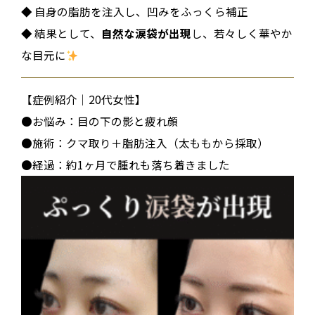
◆ 自身の脂肪を注入し、凹みをふっくら補正
◆ 結果として、
自然な涙袋が出現
し、若々しく華やか
な目元に
【症例紹介｜20代女性】
●お悩み：目の下の影と疲れ顔
●施術：クマ取り＋脂肪注入（太ももから採取）
●経過：約1ヶ月で腫れも落ち着きました