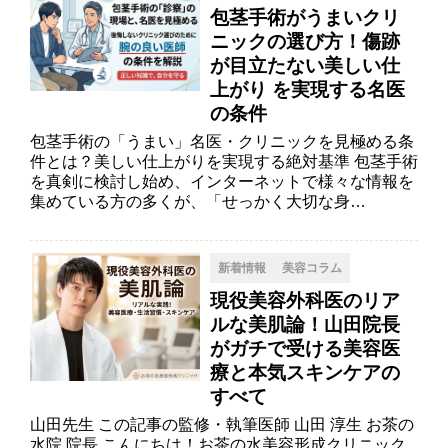
包茎手術がうまいクリ
ニックの選び方！傷跡
が目立たない美しい仕
上がり を実現する名医
の条件
包茎手術の「うまい」名医・クリニックを見極める条
件とは？美しい仕上がりを実現する絶対基準 包茎手術
を真剣に検討し始め、インターネットで様々な情報を
集めている方の多くが、「せっかく大切な身…
新着情報
美容コラム
現役美容外科医のリア
ルな美肌論！山田院長
がガチで受ける美容医
療と本気スキンケアの
すべて
山田先生 この記事の監修・執筆医師 山田 淳生 お茶の
水院 院長 こんにちは！お茶の水美容形成クリニック