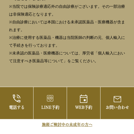
※当院では保険診療適応外の自由診療がございます。その一部治療
は非保険適応となります。
※自由診療においては本国における未承認医薬品・医療機器が含ま
れます。
※治療に使用する医薬品・機器は当院医師の判断の元、個人輸入に
て手続きを行っております。
※未承認の医薬品・医療機器については、厚労省「個人輸入におい
て注意すべき医薬品等について」をご覧ください。
電話する
LINE予約
WEB予約
お問い合わせ
©2021 御茶ノ水の美容皮膚科・まぶたの治療な
らお茶の水美容形成クリニック
施術ご検討中の未成年の方へ