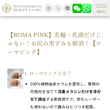
TOP
アートメイク
MENU
【ROMA PINK】乳輪・乳頭だけじ
ゃない！お尻の黒ずみも解消！【ロ
ーマピンク】
1. ローマピンクとは？
100％植物由来セラムを塗布し、専用の
可視光を当てて
沈着メラニンだけを浮か
せて排出
する新発想ケア。針もレーザー
も使わないので痛みはヒリつき程度。