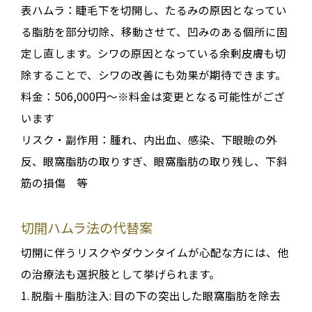
表ハムラ：睫毛下を切開し、たるみの原因となってい
る脂肪を部分切除、移動させて、凹みのある個所に固
定し直します。シワの原因となっている余剰皮膚も切
除することで、シワの改善にも効果が期待できます。
料金：506,000円～※料金は変更となる可能性がござ
います
リスク・副作用：腫れ、内出血、感染、下眼瞼の外
反、眼窩脂肪の取りすぎ、眼窩脂肪の取り残し、下斜
筋の損傷 等
切開ハムラ法の代替案
切開に伴うリスクやダウンタイムが心配な方には、他
の治療法も選択肢として挙げられます
。
1.
脱脂＋脂肪注入
:
目の下の突出した眼窩脂肪を除去