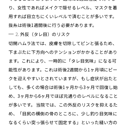
り、女性であればメイクで隠せるレベル、マスクを着
用すれば目立ちにくいレベル
で済むことが多いです
。
抜糸は術後1週間後に行う必要があります
。
2.
外反（タレ目）のリスク
切開ハムラ法では、皮膚を切除してピンと張るため、
下まぶたに下方向へのテンションがかかることがあり
ます
。これにより、一時的に「タレ目気味」になる可
能性があります
。これは術後2週間から1ヶ月頃にピー
クを迎えやすいとされていますが
、もし症状が出たと
しても、多くの場合は術後1ヶ月から3ヶ月で回復し始
め
、
3ヶ月から6ヶ月でほぼ元通りのレベル
になること
が多いです
。
当院では、この外反のリスクを抑えるた
め、「目尻の横側の骨のところに、少し釣り目気味に
なるくらい突っ張らせて固定する」といった縫い方の