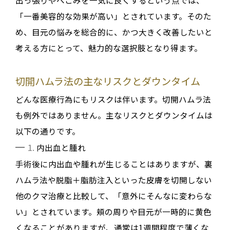
出っ張りやへこみを一気に良くする
という点では、
「一番美容的な効果が高い」とされています
。そのた
め、目元の悩みを総合的に、かつ大きく改善したいと
考える方にとって、魅力的な選択肢となり得ます。
切開ハムラ法の主なリスクとダウンタイム
どんな医療行為にもリスクは伴います。切開ハムラ法
も例外ではありません
。主なリスクとダウンタイムは
以下の通りです。
1.
内出血と腫れ
手術後に内出血や腫れが生じることはありますが、裏
ハムラ法や脱脂＋脂肪注入といった皮膚を切開しない
他のクマ治療と比較して、「意外にそんなに変わらな
い」とされています
。頬の周りや目元が一時的に黄色
くなることがありますが
、通常は
1週間程度で薄くな