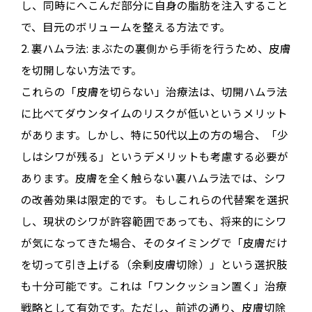
し、同時にへこんだ部分に自身の脂肪を注入すること
で、目元のボリュームを整える方法です
。
2.
裏ハムラ法
:
まぶたの裏側から手術を行うため、皮膚
を切開しない方法です
。
これらの「皮膚を切らない」治療法は、切開ハムラ法
に比べてダウンタイムのリスクが低いというメリット
があります
。しかし、特に50代以上の方の場合、「少
しはシワが残る」というデメリットも考慮する必要が
あります
。皮膚を全く触らない裏ハムラ法では、シワ
の改善効果は限定的です
。
もしこれらの代替案を選択
し、現状のシワが許容範囲であっても、将来的にシワ
が気になってきた場合、そのタイミングで「皮膚だけ
を切って引き上げる（余剰皮膚切除）」という選択肢
も十分可能です
。これは「ワンクッション置く」治療
戦略として有効です
。ただし、前述の通り、皮膚切除