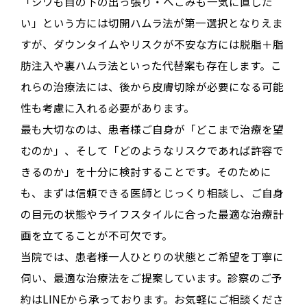
「シワも目の下の出っ張り・へこみも一気に直した
い」という方には切開ハムラ法が第一選択となりえま
すが
、ダウンタイムやリスクが不安な方には脱脂＋脂
肪注入や裏ハムラ法といった代替案も存在します
。こ
れらの治療法には、後から皮膚切除が必要になる可能
性も考慮に入れる必要があります
。
最も大切なのは、患者様ご自身が「どこまで治療を望
むのか」
、そして
「どのようなリスクであれば許容で
きるのか」を十分に検討することです
。そのために
も、まずは信頼できる医師とじっくり相談し、ご自身
の目元の状態やライフスタイルに合った最適な治療計
画を立てることが不可欠です
。
当院では、患者様一人ひとりの状態とご希望を丁寧に
伺い、最適な治療法をご提案しています。診察のご予
約はLINEから承っております。お気軽にご相談くださ