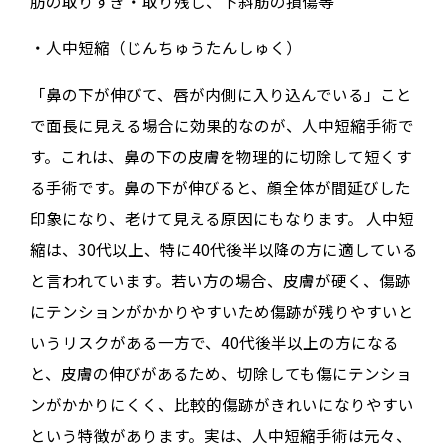
肪の取りすぎ・取り残し、下斜筋の損傷等
・人中短縮（じんちゅうたんしゅく）
「鼻の下が伸びて、唇が内側に入り込んでいる」こと
で面長に見える場合に効果的なのが、人中短縮手術で
す
。これは、鼻の下の皮膚を物理的に切除して短くす
る手術です
。鼻の下が伸びると、顔全体が間延びした
印象になり、老けて見える原因にもなります。
人中短
縮は、
30代以上、特に40代後半以降の方
に適している
と言われています
。若い方の場合、皮膚が硬く、傷跡
にテンションがかかりやすいため傷跡が残りやすいと
いうリスクがある一方で、40代後半以上の方になる
と、皮膚の伸びがあるため、切除しても傷にテンショ
ンがかかりにくく、比較的
傷跡がきれいになりやすい
という特徴があります
。実は、人中短縮手術は元々、