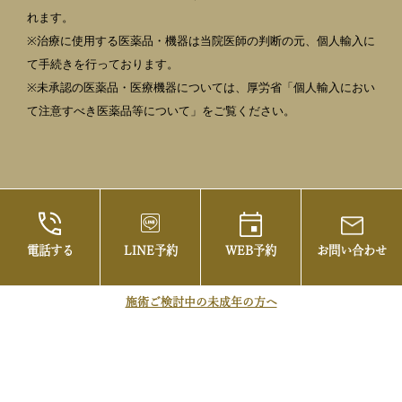
れます。
※治療に使用する医薬品・機器は当院医師の判断の元、個人輸入に
て手続きを行っております。
※未承認の医薬品・医療機器については、厚労省「個人輸入におい
て注意すべき医薬品等について」をご覧ください。
電話する
LINE予約
WEB予約
お問い合わせ
©2021 御茶ノ水の美容皮膚科・まぶたの治療な
らお茶の水美容形成クリニック
施術ご検討中の未成年の方へ