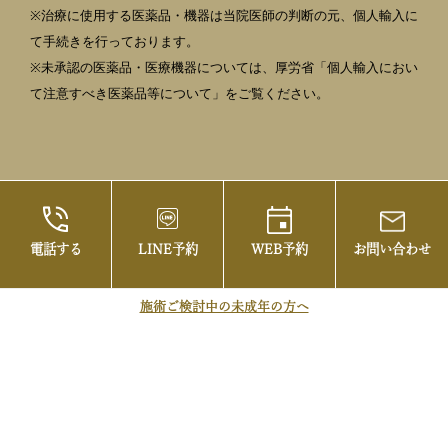
※治療に使用する医薬品・機器は当院医師の判断の元、個人輸入に
て手続きを行っております。
※未承認の医薬品・医療機器については、厚労省「個人輸入におい
て注意すべき医薬品等について」をご覧ください。
電話する
LINE予約
WEB予約
お問い合わせ
©2021 御茶ノ水の美容皮膚科・まぶたの治療な
らお茶の水美容形成クリニック
施術ご検討中の未成年の方へ