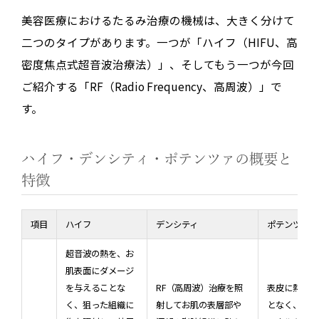
美容医療におけるたるみ治療の機械は、大きく分けて
二つのタイプがあります。一つが「ハイフ（HIFU、高
密度焦点式超音波治療法）」、そしてもう一つが今回
ご紹介する「RF（Radio Frequency、高周波）」で
す。
ハイフ・デンシティ・ポテンツァの概要と
特徴
項目
ハイフ
デンシティ
ポテンツァ
超音波の熱を、お
肌表面にダメージ
を与えることな
RF（高周波）治療を照
表皮に熱損傷
く、狙った組織に
射してお肌の表層部や
となく、真皮