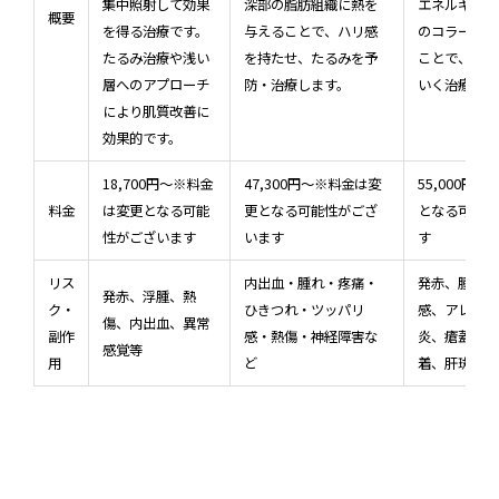
集中照射して効果
深部の脂肪組織に熱を
エネルギーを
概要
を得る治療です。
与えることで、ハリ感
のコラーゲン
たるみ治療や浅い
を持たせ、たるみを予
ことで、お肌
層へのアプローチ
防・治療します。
いく治療です
により肌質改善に
効果的です。
18,700円～※料金
47,300円～※料金は変
55,000円
料金
は変更となる可能
更となる可能性がござ
となる可能性
性がございます
います
す
リス
内出血・腫れ・疼痛・
発赤、腫脹、
発赤、浮腫、熱
ク・
ひきつれ・ツッパリ
感、アレルギ
傷、内出血、異常
副作
感・熱傷・神経障害な
炎、瘡蓋、感
感覚等
用
ど
着、肝斑悪化