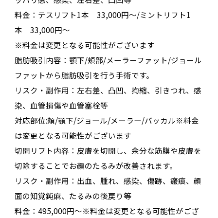
料金：テスリフト1本 33,000円～/ミントリフト1
本 33,000円～
※料金は変更となる可能性がございます
脂肪吸引
内容：
顎下/頬部/メーラーファット/ジョール
ファットから脂肪吸引を行う手術です。
リスク・副作用：
左右差、凸凹、拘縮、引きつれ、感
染、血管損傷や血管塞栓等
対応部位:頬/顎下/ジョール/メーラー/バッカル※料金
は変更となる可能性がございます
切開リフト
内容：
皮膚を切開し、余分な筋膜や皮膚を
切除することでお顔のたるみが改善されます。
リスク・副作用：
出血、腫れ、感染、傷跡、瘢痕、顔
面の知覚鈍麻、たるみの後戻り等
料金：495,000円～※料金は変更となる可能性がござ