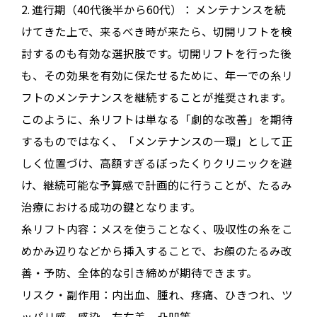
2.
進行期（40代後半から60代）：
メンテナンスを続
けてきた上で、来るべき時が来たら、切開リフトを検
討するのも有効な選択肢です
。切開リフトを行った後
も、その効果を有効に保たせるために、年一での糸リ
フトのメンテナンスを継続することが推奨されます
。
このように、糸リフトは単なる「劇的な改善」を期待
するものではなく、「メンテナンスの一環」として正
しく位置づけ、高額すぎるぼったくりクリニックを避
け、継続可能な予算感で計画的に行うことが、たるみ
治療における成功の鍵となります
。
糸リフト内容：
メスを使うことなく、吸収性の糸をこ
めかみ辺りなどから挿入することで、お顔のたるみ改
善・予防、全体的な引き締めが期待できます。
リスク・副作用：
内出血、腫れ、疼痛、ひきつれ、ツ
ッパリ感、感染、左右差、凸凹等