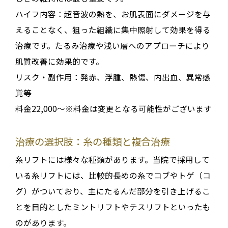
ハイフ
内容：
超音波の熱を、お肌表面にダメージを与
えることなく、狙った組織に集中照射して効果を得る
治療です。たるみ治療や浅い層へのアプローチにより
肌質改善に効果的です。
リスク・副作用：
発赤、浮腫、熱傷、内出血、異常感
覚等
料金22,000～※料金は変更となる可能性がございます
治療の選択肢：糸の種類と複合治療
糸リフトには様々な種類があります
。当院で採用して
いる糸リフトには、比較的長めの糸でコブやトゲ（コ
グ）がついており、主にたるんだ部分を引き上げるこ
とを目的とした
ミントリフト
や
テスリフト
といったも
のがあります
。