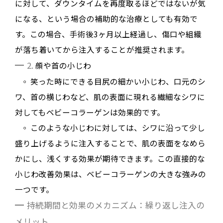
に対して、ダウンタイムを再度取るほどではないが気
になる、という場合の補助的な治療としても有効で
す。
この場合、手術後3ヶ月以上経過し、傷口や組織
が落ち着いてから注入することが推奨されます
。
2.
顔や首の小じわ
◦
笑った時にできる目尻の細かい小じわ、口元のシ
ワ、首の横じわなど、肌の表面に現れる繊細なシワに
対してもベビーコラーゲンは効果的です
。
◦
このような小じわに対しては、シワに沿って少し
盛り上げるように注入することで、肌の表面をなめら
かにし、浅くする効果が期待できます
。この直接的な
小じわ改善効果は、ベビーコラーゲンの大きな強みの
一つです
。
持続期間と効果のメカニズム：繰り返し注入の
メリット