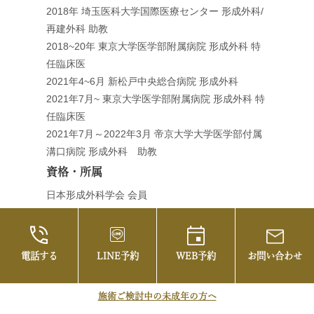
2018年 埼玉医科大学国際医療センター 形成外科/
再建外科 助教
2018~20年 東京大学医学部附属病院 形成外科 特
任臨床医
2021年4~6月 新松戸中央総合病院 形成外科
2021年7月~ 東京大学医学部附属病院 形成外科 特
任臨床医
2021年7月～2022年3月 帝京大学大学医学部付属
溝口病院 形成外科 助教
資格・所属
日本形成外科学会 会員
頭蓋顎顔面外科学会 会員
マイクロサージャリー学会 会員
電話する
LINE予約
WEB予約
お問い合わせ
施術ご検討中の未成年の方へ
<<
【クマ治療後の修正手術】他院での施術後の悩み