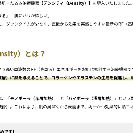
美肌・たるみ治療機器
【デンシティ（Density）】
を導入いたしました
なる」「肌にハリが欲しい」
に、ダウンタイムが少なく、直後から効果を実感しやすい最新のRF（高
sity）とは？
zという高い周波数のRF（高周波）エネルギーをお肌に照射する治療機器で
皮層）に熱を与えることで、コラーゲンやエラスチンの生成を促進し、
は、
「モノポーラ（深層加熱）」
と
「バイポーラ（浅層加熱）」
という
技術）。これにより、肌の奥深くから表面まで、均一かつ効果的に熱エ
めです】