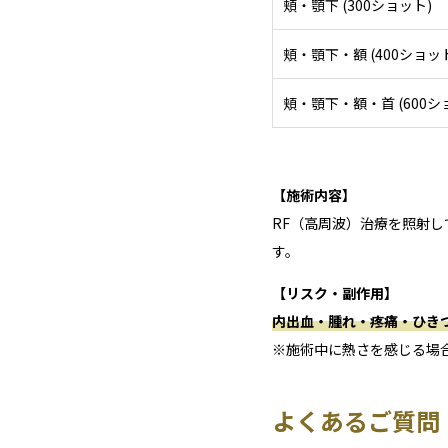
頬・顎下 (300ショット)
頬・顎下・額 (400ショッ
頬・顎下・額・首 (600シ
【施術内容】
RF（高周波）治療を照射
す。
【リスク・副作用】
内出血・腫れ・疼痛・ひき
※施術中に熱さを感じる場
よくあるご質問