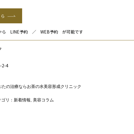
ちら
ら LINE予約 ／ WEB予約 が可能です
ク
2-4
ぶたの治療ならお茶の水美容形成クリニック
ゴリ：
新着情報
,
美容コラム