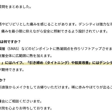
質問をまとめました。
熱感やピリピリとした痛みを感じることがあります。デンシティは強力な
、痛みを最小限に抑えながら安全に照射できるよう設計されています。
違いは何ですか？
筋膜層（SMAS）などのピンポイントに熱凝固点を作りリフトアップさせ
皮層全体に広範囲に熱を加えます。
）」にはハイフ、「引き締め（タイトニング）や肌質改善」にはデンシ
が期待できます。
か？
施術直後からメイクをしてお帰りいただけます。稀に赤みやほてりが出る
。
機会にご相談くださいませ。
来院を心よりお待ちしております。