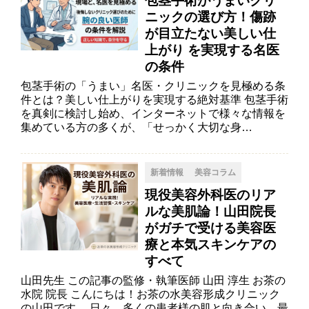
包茎手術がうまいクリ
ニックの選び方！傷跡
が目立たない美しい仕
上がり を実現する名医
の条件
包茎手術の「うまい」名医・クリニックを見極める条
件とは？美しい仕上がりを実現する絶対基準 包茎手術
を真剣に検討し始め、インターネットで様々な情報を
集めている方の多くが、「せっかく大切な身…
新着情報
美容コラム
現役美容外科医のリア
ルな美肌論！山田院長
がガチで受ける美容医
療と本気スキンケアの
すべて
山田先生 この記事の監修・執筆医師 山田 淳生 お茶の
水院 院長 こんにちは！お茶の水美容形成クリニック
の山田です。 日々、多くの患者様の肌と向き合い、最