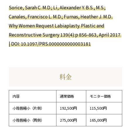
Sorice, Sarah C. M.D.; Li, Alexander Y. B.S., M.S.;
Canales, Francisco L. M.D.; Furnas, Heather J. M.D..
Why Women Request Labiaplasty. Plastic and
Reconstructive Surgery 139(4):p 856-863, April 2017.
| DOI: 10.1097/PRS.0000000000003181
料金
内容
通常価格
モニター価格
小陰唇縮小（片側）
192,500円
115,500円
小陰唇縮小（両側）
275,000円
165,000円