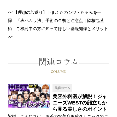
<<
【理想の若返り】下まぶたのシワ・たるみを一
掃！「表ハムラ法」手術の全貌と注意点
｜
陰核包茎
術！ご検討中の方に知ってほしい基礎知識とメリット
>>
関連コラム
COLUMN
美容コラム
美容外科医が解説！ジャ
ニーズWESTの顔立ちか
ら見る美しさのポイント
皆様、こんにちは。お茶の水美容形成クリニックでご