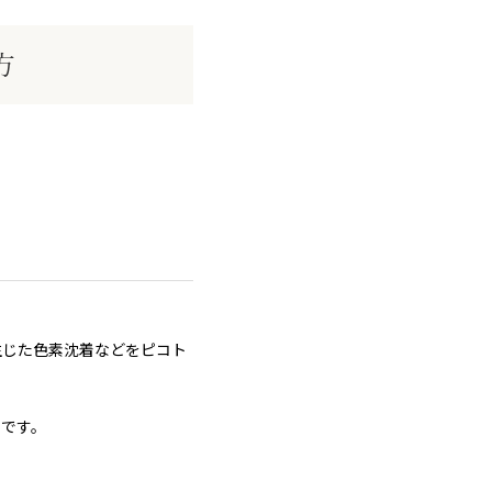
方
生じた色素沈着などをピコト
めです。