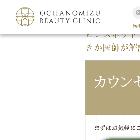
TOP
シミ外来
施
ピコスポット
きか医師が解