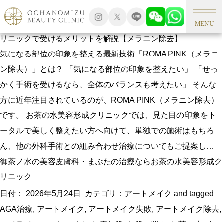
タグアーカイブ: メラニン除去
ROMA PINKは手術と組み合わせできる？お茶の水美容形成ク
MENU
リニックで受けるメリットを解説【メラニン除去】
気になる部位の印象を整える最新技術「ROMA PINK（メラニ
ン除去）」とは？ 「気になる部位の印象を整えたい」 「せっ
かく手術を受けるなら、全体のバランスも考えたい」 そんな
方に近年注目されているのが、ROMA PINK（メラニン除去）
です。 お茶の水美容形成クリニックでは、見た目の印象をト
ータルで美しく整えたい方へ向けて、単独での施術はもちろ
ん、他の外科手術との組み合わせ治療についてもご提案し…
御茶ノ水の美容皮膚科・まぶたの治療ならお茶の水美容形成ク
リニック
日付：
2026年5月24日
カテゴリ：
アートメイク
and tagged
AGA治療
,
アートメイク
,
アートメイク失敗
,
アートメイク除去
,