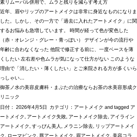
素リムーバル併用で、ムラと残りを減らす考え方
近年、眉やリップのアートメイクは非常に身近なものになりま
した。しかし、その一方で「過去に入れたアートメイク」に関
するお悩みも急増しています。 時間が経って色が変色した
（赤・オレンジ・グレー・青っぽい） デザインが今の流行や
年齢に合わなくなった 他院で修正する前に、一度ベースを薄
くしたい 左右差や色ムラが気になって仕方がない このような
理由で「消したい・薄くしたい」とご来院される方が多くいら
っしゃい…
御茶ノ水の美容皮膚科・まぶたの治療ならお茶の水美容形成ク
リニック
日付：
2026年4月5日
カテゴリ：
アートメイク
and tagged
ア
ートメイク
,
アートメイク失敗
,
アートメイク除去
,
アイライン
アートメイク
,
すっぴん美人
,
メラニン除去
,
リップアートメイ
ク
,
ローマピンク
,
唇アートメイク
,
眉アートメイク
,
美容コラ