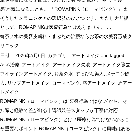
感”が気になることも。 「ROMAPINK（ローマピンク）」は、
そうしたメラニンケアの選択肢のひとつです。 ただし大前提
として、ROMAPINKは医療行為ではありません。 …
御茶ノ水の美容皮膚科・まぶたの治療ならお茶の水美容形成ク
リニック
日付：
2026年5月6日
カテゴリ：
アートメイク
and tagged
AGA治療
,
アートメイク
,
アートメイク失敗
,
アートメイク除去
,
アイラインアートメイク
,
お茶の水
,
すっぴん美人
,
メラニン除
去
,
リップアートメイク
,
ローマピンク
,
唇アートメイク
,
眉アー
トメイク
ROMAPINK（ローマピンク）は“医療行為ではない”からこそ、
知識と経験で差が出る｜講師兼任スタッフが丁寧に対応
ROMAPINK（ローマピンク）とは？医療行為ではないからこ
そ重要なポイント ROMAPINK（ローマピンク）に興味はある