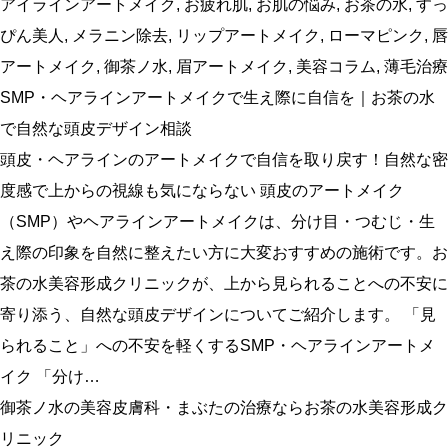
アイラインアートメイク
,
お疲れ肌
,
お肌の悩み
,
お茶の水
,
すっ
ぴん美人
,
メラニン除去
,
リップアートメイク
,
ローマピンク
,
唇
アートメイク
,
御茶ノ水
,
眉アートメイク
,
美容コラム
,
薄毛治療
SMP・ヘアラインアートメイクで生え際に自信を｜お茶の水
で自然な頭皮デザイン相談
頭皮・ヘアラインのアートメイクで自信を取り戻す！自然な密
度感で上からの視線も気にならない 頭皮のアートメイク
（SMP）やヘアラインアートメイクは、分け目・つむじ・生
え際の印象を自然に整えたい方に大変おすすめの施術です。お
茶の水美容形成クリニックが、上から見られることへの不安に
寄り添う、自然な頭皮デザインについてご紹介します。 「見
られること」への不安を軽くするSMP・ヘアラインアートメ
イク 「分け…
御茶ノ水の美容皮膚科・まぶたの治療ならお茶の水美容形成ク
リニック