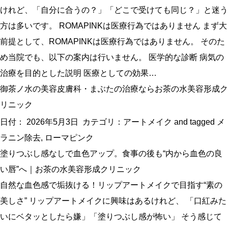
けれど、「自分に合うの？」「どこで受けても同じ？」と迷う
方は多いです。 ROMAPINKは医療行為ではありません まず大
前提として、ROMAPINKは医療行為ではありません。 そのた
め当院でも、以下の案内は行いません。 医学的な診断 病気の
治療を目的とした説明 医療としての効果…
御茶ノ水の美容皮膚科・まぶたの治療ならお茶の水美容形成ク
リニック
日付：
2026年5月3日
カテゴリ：
アートメイク
and tagged
メ
ラニン除去
,
ローマピンク
塗りつぶし感なしで血色アップ。食事の後も“内から血色の良
い唇”へ｜お茶の水美容形成クリニック
自然な血色感で垢抜ける！リップアートメイクで目指す“素の
美しさ” リップアートメイクに興味はあるけれど、 「口紅みた
いにベタッとしたら嫌」「塗りつぶし感が怖い」 そう感じて