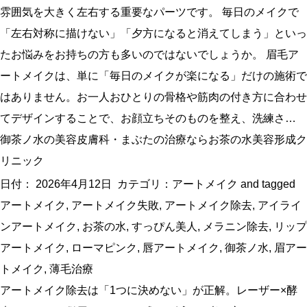
雰囲気を大きく左右する重要なパーツです。 毎日のメイクで
「左右対称に描けない」「夕方になると消えてしまう」といっ
たお悩みをお持ちの方も多いのではないでしょうか。 眉毛ア
ートメイクは、単に「毎日のメイクが楽になる」だけの施術で
はありません。お一人おひとりの骨格や筋肉の付き方に合わせ
てデザインすることで、お顔立ちそのものを整え、洗練さ…
御茶ノ水の美容皮膚科・まぶたの治療ならお茶の水美容形成ク
リニック
日付：
2026年4月12日
カテゴリ：
アートメイク
and tagged
アートメイク
,
アートメイク失敗
,
アートメイク除去
,
アイライ
ンアートメイク
,
お茶の水
,
すっぴん美人
,
メラニン除去
,
リップ
アートメイク
,
ローマピンク
,
唇アートメイク
,
御茶ノ水
,
眉アー
トメイク
,
薄毛治療
アートメイク除去は「1つに決めない」が正解。レーザー×酵