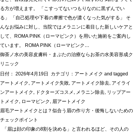
る方が増えます。 「こすってないつもりなのに黒ずんでい
る」 「自己処理や下着の摩擦で色が濃くなった気がする」 そ
んなお悩みに対し、当院ではメラニンに着目した新しいケアと
して、ROMA PINK（ローマピンク）を用いた施術をご案内し
ています。 ROMA PINK（ローマピンク…
御茶ノ水の美容皮膚科・まぶたの治療ならお茶の水美容形成ク
リニック
日付：
2026年4月19日
カテゴリ：
アートメイク
and tagged
アートメイク
,
アートメイク失敗
,
アートメイク除去
,
アイライ
ンアートメイク
,
ドクターズコスメ
,
メラニン除去
,
リップアー
トメイク
,
ローマピンク
,
眉アートメイク
眉毛アートメイクとは？似合う眉の作り方・後悔しないための
チェックポイント
「眉は顔の印象の8割を決める」と言われるほど、その人の