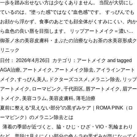
一歩を踏み出せない方は少なくありません。 当院が大切にし
ているのは、“塗った感”ではなく“血色感”です。 すっぴんでも
お顔から浮かず、食事のあとでも顔全体がくすみにくい、内か
ら血色の良い唇を目指します。 リップアートメイク＝濃い…
御茶ノ水の美容皮膚科・まぶたの治療ならお茶の水美容形成ク
リニック
日付：
2026年4月26日
カテゴリ：
アートメイク
and tagged
AGA治療
,
アートメイク
,
アートメイク除去
,
アイラインアート
メイク
,
すっぴん美人
,
ドクターズコスメ
,
メラニン除去
,
リップ
アートメイク
,
ローマピンク
,
千代田区
,
唇アートメイク
,
眉アー
トメイク
,
美容コラム
,
美容皮膚科
,
薄毛治療
夏前に整える“見えない部分”の黒ずみケア｜ROMA PINK（ロ
ーマピンク）のメラニン除去とは
薄着の季節が近づくと、脇・ひじ・ひざ・VIO・乳輪まわり
など、普段は見えにくい部分の色ムラや黒ずみが気になってく