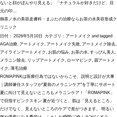
ないと顔がぼんやり見える」 「ナチュラルが好きだけど、目
元の印…
御茶ノ水の美容皮膚科・まぶたの治療ならお茶の水美容形成ク
リニック
日付：
2026年5月10日
カテゴリ：
アートメイク
and tagged
AGA治療
,
アートメイク
,
アートメイク失敗
,
アートメイク除去
,
アイラインアートメイク
,
お肌の悩み
,
お茶の水
,
すっぴん美人
,
メラニン除去
,
リップアートメイク
,
ローマピンク
,
眉アートメ
イク
,
薄毛治療
ROMAPINKは医療行為ではないからこそ、説明と設計が大事
｜講師兼任スタッフが“夏前のメラニンケア”を丁寧にサポート
夏に向けて見えないところもメラニンケア！「ROMAPINK」
で目指すピンクスキン 夏が近づくと、肌は「見えるところ」
だけでなく、見えないところのケアで差がつきます。 明るい
服や薄着になる季節は、ふとした瞬間に“色ムラ”や“くすみ