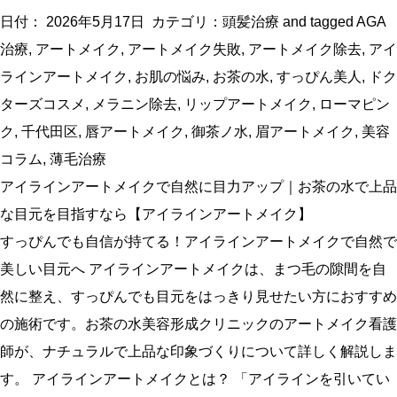
日付：
2026年5月17日
カテゴリ：
頭髪治療
and tagged
AGA
治療
,
アートメイク
,
アートメイク失敗
,
アートメイク除去
,
アイ
ラインアートメイク
,
お肌の悩み
,
お茶の水
,
すっぴん美人
,
ドク
ターズコスメ
,
メラニン除去
,
リップアートメイク
,
ローマピン
ク
,
千代田区
,
唇アートメイク
,
御茶ノ水
,
眉アートメイク
,
美容
コラム
,
薄毛治療
アイラインアートメイクで自然に目力アップ｜お茶の水で上品
な目元を目指すなら【アイラインアートメイク】
すっぴんでも自信が持てる！アイラインアートメイクで自然で
美しい目元へ アイラインアートメイクは、まつ毛の隙間を自
然に整え、すっぴんでも目元をはっきり見せたい方におすすめ
の施術です。お茶の水美容形成クリニックのアートメイク看護
師が、ナチュラルで上品な印象づくりについて詳しく解説しま
す。 アイラインアートメイクとは？ 「アイラインを引いてい